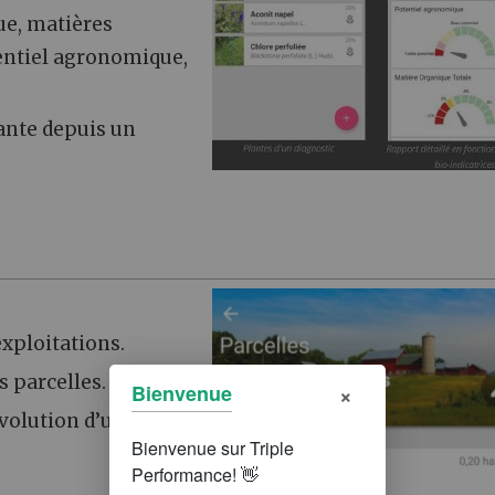
que, matières
tentiel agronomique,
lante depuis un
xploitations.
 parcelles.
×
Bienvenue
évolution d’une