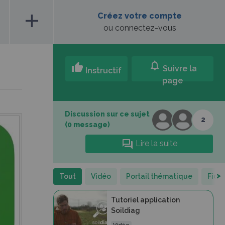
add
Créez votre compte
ou connectez-vous
notifications
thumb_up
Suivre la
Instructif
page
Discussion sur ce sujet
2
(0 message)
forum
Lire la suite
>
Tout
Vidéo
Portail thématique
Fich
Tutoriel application
Soildiag