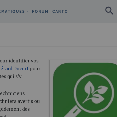
search
ÉMATIQUES
FORUM
CARTO
ur identifier vos
érard Ducerf
pour
es qui s'y
 techniciens
rdiniers avertis ou
apidement des
sol.