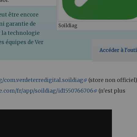
eut être encore
ni garantie de
Soildiag
 la technologie
es équipes de Ver
Accéder à l'outi
ag/com.verdeterredigital.soildiag
(store non officiel
le.com/fr/app/soildiag/id1550766706
(n'est plus