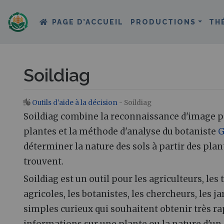
PAGE D’ACCUEIL
PRODUCTIONS
TH
Soildiag
Outils d'aide à la décision
- Soildiag
Aller à :
navigation
,
rechercher
Soildiag combine la reconnaissance d'image po
plantes et la méthode d'analyse du botaniste
G
déterminer la nature des sols à partir des plant
trouvent.
Soildiag est un outil pour les agriculteurs, les
agricoles, les botanistes, les chercheurs, les ja
simples curieux qui souhaitent obtenir très r
informations sur une plante ou la nature d'un 