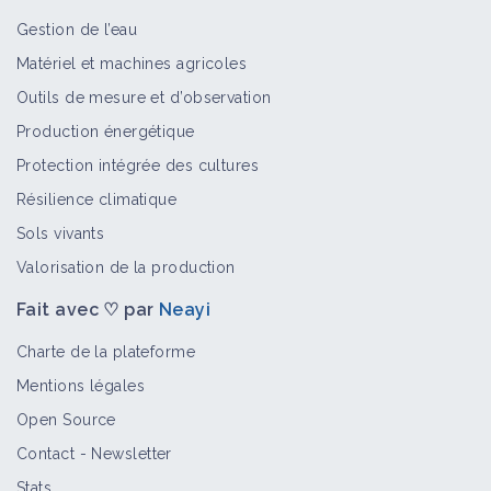
Gestion de l’eau
Matériel et machines agricoles
Semoir à betterave
Outils de mesure et d’observation
Matériel et équipement
Production énergétique
Protection intégrée des cultures
Résilience climatique
Combiné semis
Sols vivants
Matériel et équipement
Valorisation de la production
Fait avec ♡ par
Neayi
Semoir Direct -Roll'n'Sem (semoir à
Charte de la plateforme
lames actives)
Mentions légales
Matériel et équipement
Open Source
Contact
-
Newsletter
QROP : logiciel pour la planification
Stats