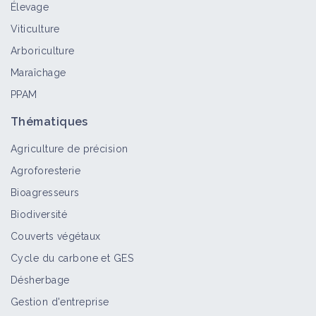
Élevage
Viticulture
Semoir monograine
Arboriculture
Matériel et équipement
Maraîchage
PPAM
Semoir inter rang viticole
Thématiques
Matériel et équipement
Agriculture de précision
Agroforesterie
Bioagresseurs
Semoir de semis direct monograine
Biodiversité
Matériel et équipement
Couverts végétaux
Cycle du carbone et GES
Désherbage
Semoir de semis direct
Matériel et équipement
Gestion d'entreprise