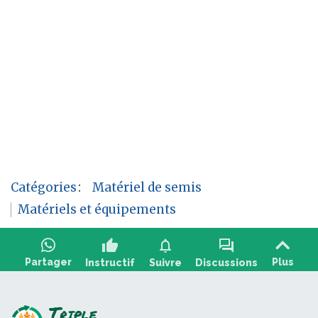
Catégories
:
Matériel de semis
Matériels et équipements
thumb_up
notifications
forum
Partager
Plus
Instructif
Suivre
Discussions
Poser une question, partager un retour :