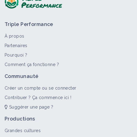
Triple Performance
À propos
Partenaires
Pourquoi ?
>
Tout
Matériel et équipement
Vidéo
Retour d'expér
Comment ça fonctionne ?
Matériel de semis
Communauté
Matériel et équipement
Créer un compte ou se connecter
Contribuer ? Ça commence ici !
Suggérer une page ?
Semoir à céréale
Matériel et équipement
Productions
Grandes cultures