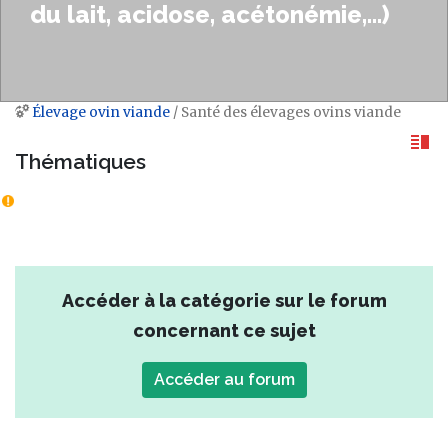
du lait, acidose, acétonémie,...)
Élevage ovin viande
/ Santé des élevages ovins viande
Aller à :
navigation
,
rechercher
Thématiques
Accéder à la catégorie sur le forum
concernant ce sujet
Accéder au forum