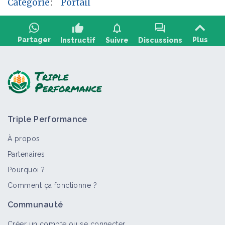
Catégorie
:
Portail
thumb_up
notifications
forum
Partager
Plus
Instructif
Suivre
Discussions
Poser une question, partager un retour :
Triple Performance
À propos
Partenaires
Pourquoi ?
>
Tout
Portail thématique
Fiche technique
Comment ça fonctionne ?
Production fourragère
Communauté
Portail thématique
Créer un compte ou se connecter