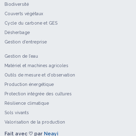
laitiers de brebis
Biodiversité
Portail thématique
Couverts végétaux
Cycle du carbone et GES
Nutrition des brebis laitières
Désherbage
Portail thématique
Gestion d'entreprise
Gestion de l’eau
Reproduction des brebis lait
Matériel et machines agricoles
Portail thématique
Outils de mesure et d’observation
Production énergétique
Protection intégrée des cultures
Pâturage tournant
Résilience climatique
Portail thématique
Sols vivants
Valorisation de la production
Fait avec ♡ par
Neayi
Élevage ovin lait