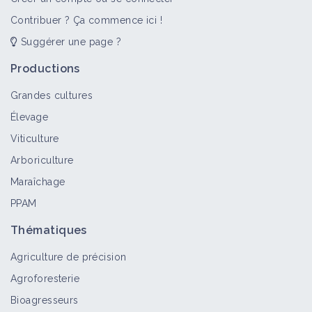
Contribuer ? Ça commence ici !
Suggérer une page ?
Génétique/sélection des ovins
laitiers
Productions
Portail thématique
Grandes cultures
Élevage
AB et pratiques alternatives en
Viticulture
élevage ovins lait
Arboriculture
Portail thématique
Maraîchage
PPAM
Bâtiments d'élevage ovin lait
Portail thématique
Thématiques
Agriculture de précision
Agroforesterie
Transformation à la
Bioagresseurs
ferme/valorisation des produits