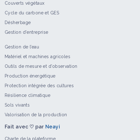
Retour d'expérience
Couverts végétaux
Cycle du carbone et GES
Désherbage
Mise en place de prairies
Gestion d'entreprise
permanentes, de haies et
extensification en élevage bovin
viande
Gestion de l’eau
Retour d'expérience
Matériel et machines agricoles
Outils de mesure et d’observation
Système en polyculture élevage du
Production énergétique
Grand-Ouest avec soja irrigué
Retour d'expérience
Protection intégrée des cultures
Résilience climatique
Sols vivants
Sable
Valorisation de la production
Facteur de contexte
Fait avec ♡ par
Neayi
Charte de la plateforme