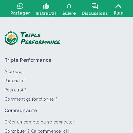
thumb_up
notifications
forum
Partager
Plus
Instructif
Suivre
Discussions
Poser une question, partager un retour :
Triple Performance
À propos
Partenaires
Pourquoi ?
>
Tout
Retour d'expérience
Facteur de contexte
Comment ça fonctionne ?
Réduction des intrants
Communauté
phytosanitaires avec utilisation d'un
profil éco-toxicologique favorable en
Créer un compte ou se connecter
vigne
Contribuer ? Ça commence ici !