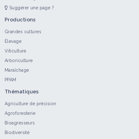
Retour d'expérience
Suggérer une page ?
Des arbres fruitiers et des cultures
Productions
associés en systèmes agroforestiers
Retour d'expérience
Grandes cultures
Élevage
Viticulture
Verger d'abricotiers ECOnome en
pesticides
Arboriculture
Retour d'expérience
Maraîchage
PPAM
Combinaison de leviers pour réduire
Thématiques
les intrants en système Grandes
Cultures Breton
Agriculture de précision
Retour d'expérience
Agroforesterie
Bioagresseurs
La luzerne, une culture qui s’adapte
bien aux conditions séchantes
Biodiversité