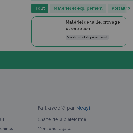
>
Tout
Matériel et équipement
Portail t
Matériel de taille, broyage
et entretien
Matériel et équipement
Fait avec ♡ par
Neayi
au
Charte de la plateforme
achines
Mentions légales