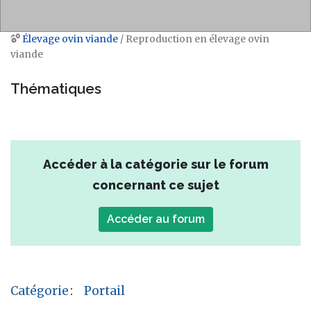
Élevage ovin viande
/ Reproduction en élevage ovin
Aller à :
navigation
,
rechercher
viande
Thématiques
Accéder à la catégorie sur le forum
concernant ce sujet
Accéder au forum
Catégorie
:
Portail