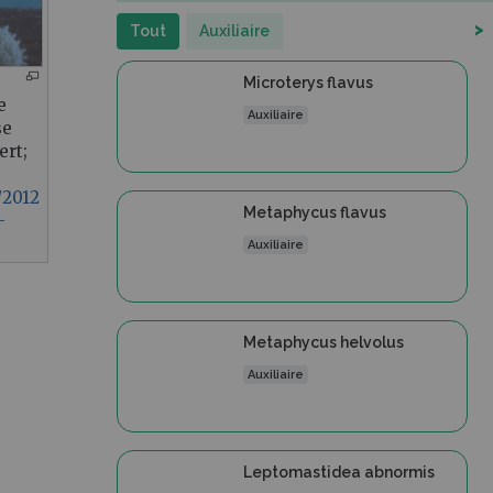
>
Tout
Auxiliaire
Microterys flavus
e
Auxiliaire
se
ert;
C/2012
Metaphycus flavus
-
Auxiliaire
Metaphycus helvolus
Auxiliaire
Leptomastidea abnormis