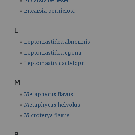
Encarsia berlesei
Encarsia perniciosi
L
Leptomastidea abnormis
Leptomastidea epona
Leptomastix dactylopii
M
Metaphycus flavus
Metaphycus helvolus
Microterys flavus
P