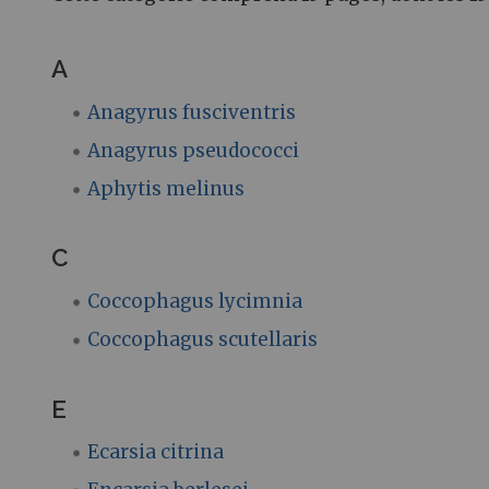
A
Anagyrus fusciventris
Anagyrus pseudococci
Aphytis melinus
C
Coccophagus lycimnia
Coccophagus scutellaris
E
Ecarsia citrina