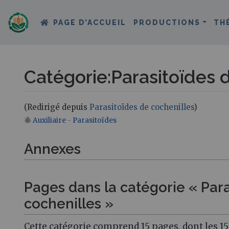
PAGE D’ACCUEIL
PRODUCTIONS
TH
Catégorie
:
Parasitoïdes 
(Redirigé depuis
Parasitoïdes de cochenilles
)
Auxiliaire
-
Parasitoïdes
Aller à :
navigation
,
rechercher
Annexes
Pages dans la catégorie « Par
cochenilles »
Cette catégorie comprend 15 pages, dont les 15