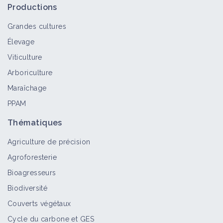
récupérateurs
Productions
Matériel et équipement
Grandes cultures
Élevage
Désherbeur thermique
Viticulture
Matériel et équipement
Arboriculture
Maraîchage
PPAM
Souleveuse à plastiques
Thématiques
Matériel et équipement
Agriculture de précision
Agroforesterie
Planteuse à pomme de terre
Bioagresseurs
Matériel et équipement
Biodiversité
Couverts végétaux
Cycle du carbone et GES