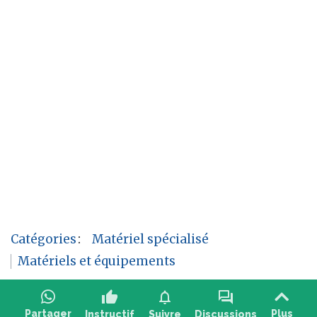
Catégories
:
Matériel spécialisé
Matériels et équipements
thumb_up
notifications
forum
Partager
Plus
Instructif
Suivre
Discussions