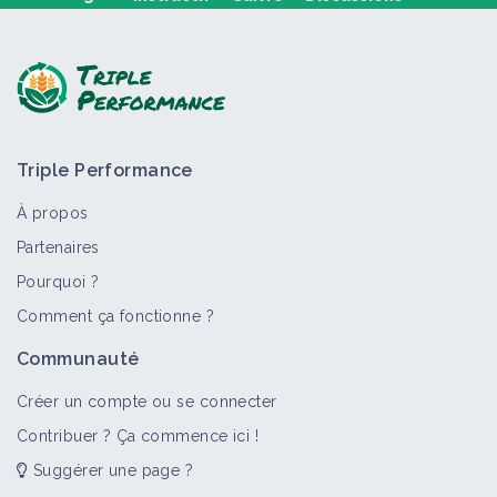
Poser une question, partager un retour :
Triple Performance
À propos
Partenaires
Pourquoi ?
>
Tout
Matériel et équipement
Portail thématique
Comment ça fonctionne ?
Matériel spécialisé
Communauté
Matériel et équipement
Créer un compte ou se connecter
Contribuer ? Ça commence ici !
Suggérer une page ?
Pulvérisateur à panneaux