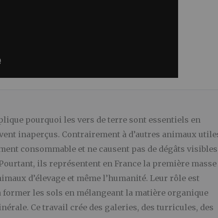
lique pourquoi les vers de terre sont essentiels en
ent inaperçus. Contrairement à d’autres animaux utile
ement consommable et ne causent pas de dégâts visibles
 Pourtant, ils représentent en France la première masse
nimaux d’élevage et même l’humanité. Leur rôle est
à former les sols en mélangeant la matière organique
nérale. Ce travail crée des galeries, des turricules, des