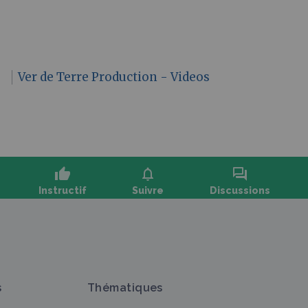
n
Ver de Terre Production - Videos
thumb_up
notifications
forum
Instructif
Suivre
Discussions
oser une question, partager un retour :
s
Thématiques