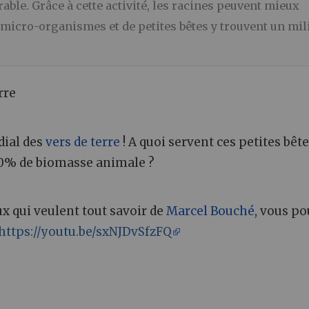
ble. Grâce à cette activité, les racines peuvent mieux
e micro-organismes et de petites bêtes y trouvent un mil
rre
dial des
vers de terre
! A quoi servent ces petites bêt
70% de biomasse animale ?
ux qui veulent tout savoir de
Marcel Bouché
, vous p
https://youtu.be/sxNJDvSfzFQ