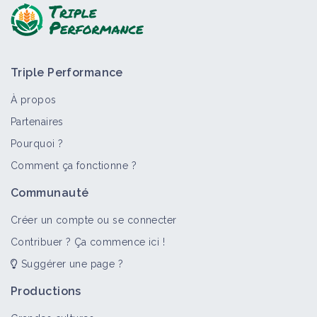
Triple Performance
À propos
Partenaires
Pourquoi ?
>
Tout
Fiche technique
Comment ça fonctionne ?
Utiliser des extraits d'algues comme
Communauté
biostimulant
Fiche technique
Créer un compte ou se connecter
Contribuer ? Ça commence ici !
Suggérer une page ?
Productions