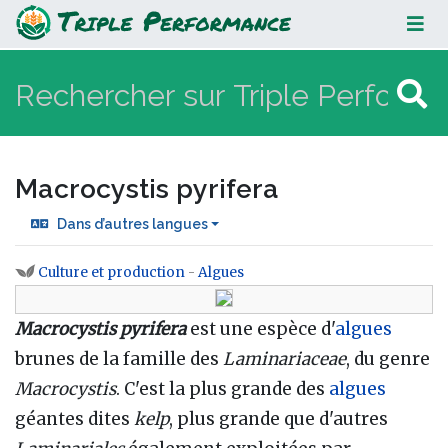
Macrocystis pyrifera
Macrocystis pyrifera
Dans d’autres langues
Culture et production
-
Algues
Aller à :
navigation
,
rechercher
Macrocystis pyrifera
est une espèce d'
algues
brunes de la famille des
Laminariaceae
, du genre
Macrocystis
. C'est la plus grande des
algues
géantes dites
kelp
, plus grande que d'autres