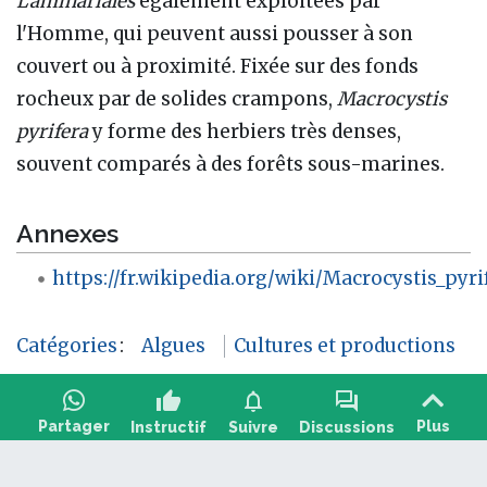
Laminariales
également exploitées par
l'Homme, qui peuvent aussi pousser à son
couvert ou à proximité. Fixée sur des fonds
rocheux par de solides crampons,
Macrocystis
pyrifera
y forme des herbiers très denses,
souvent comparés à des forêts sous-marines.
Annexes
https://fr.wikipedia.org/wiki/Macrocystis_pyri
Catégories
:
Algues
Cultures et productions
thumb_up
notifications
forum
Partager
Plus
Instructif
Suivre
Discussions
Poser une question, partager un retour :