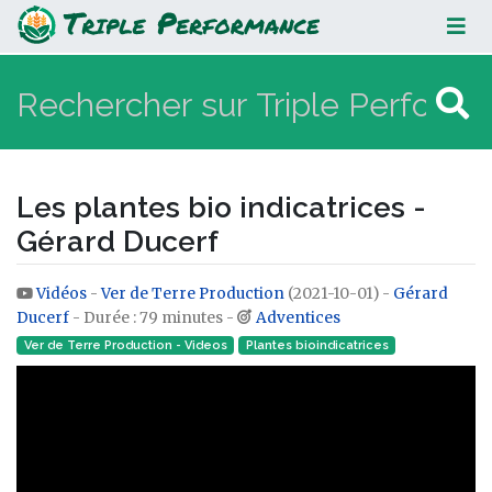
Les plantes bio indicatrices -
Gérard Ducerf
Les plantes bio indicatrices -
Gérard Ducerf
Vidéos
-
Ver de Terre Production
(2021-10-01) -
Gérard
Aller à :
navigation
,
rechercher
Ducerf
- Durée : 79 minutes -
Adventices
Ver de Terre Production - Videos
Plantes bioindicatrices