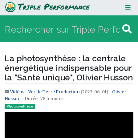
La photosynthèse : la centrale
énergétique indispensable pour la
"Santé unique", Olivier Husson
La photosynthèse : la centrale
énergétique indispensable pour
la "Santé unique", Olivier Husson
Vidéos
-
Ver de Terre Production
(2023-06-01) -
Olivier
Aller à :
navigation
,
rechercher
Husson
- Durée : 78 minutes
Photosynthèse