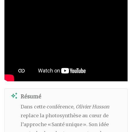
auto_awesome
Résumé
Dans cette conférence,
Olivier Husson
replace la photosynthèse au cœur de
l’approche « Santé unique ». Son idée