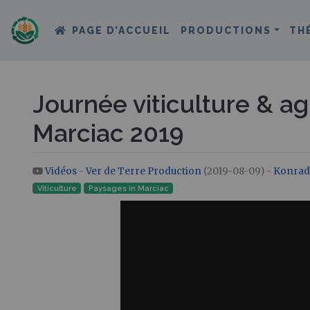
PAGE D’ACCUEIL
PRODUCTIONS
TH
Journée viticulture & a
Marciac 2019
Vidéos
-
Ver de Terre Production
(2019-08-09) -
Konrad
Aller à :
navigation
,
rechercher
Viticulture
Paysages in Marciac