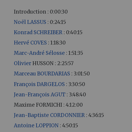
Introduction : 0:00:30
Noël LASSUS
: 0:24:15
Konrad SCHREIBER
: 0:40:15
Hervé COVES
: 1:18:30
Marc-André Sélosse
: 1:51:35
Olivier
HUSSON : 2:25:57
Marceau BOURDARIAS
: 3:01:50
François DARGELOS
: 3:30:50
Jean-François AGUT
: 3:48:40
Maxime FORMICHI : 4:12:00
Jean-Baptiste CORDONNIER
: 4:36:15
Antoine LOPPION
: 4:50:15