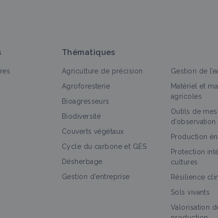
s
Thématiques
res
Agriculture de précision
Gestion de l’e
Agroforesterie
Matériel et m
agricoles
Bioagresseurs
Outils de mes
Biodiversité
d’observation
Couverts végétaux
Production én
Cycle du carbone et GES
Protection in
Désherbage
cultures
Gestion d'entreprise
Résilience cl
Sols vivants
Valorisation d
production