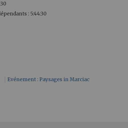
:30
épendants : 5:44:30
n
Evénement : Paysages in Marciac