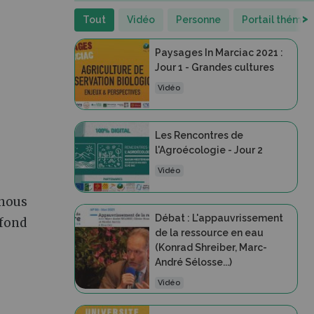
>
Tout
Vidéo
Personne
Portail thémat
Paysages In Marciac 2021 :
Jour 1 - Grandes cultures
Vidéo
Les Rencontres de
l'Agroécologie - Jour 2
Vidéo
 nous
Débat : L'appauvrissement
 fond
de la ressource en eau
(Konrad Shreiber, Marc-
André Sélosse...)
Vidéo