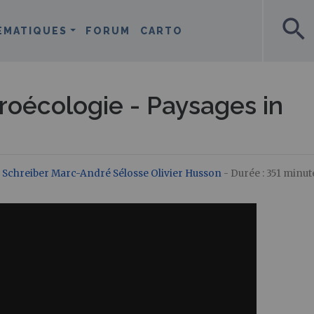
search
ÉMATIQUES
FORUM
CARTO
groécologie - Paysages in
 Schreiber
Marc-André Sélosse
Olivier Husson
- Durée : 351 minut