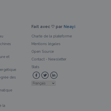
Fait avec ♡ par
Neayi
au
Charte de la plateforme
achines
Mentions légales
Open Source
ure et
Contact
-
Newsletter
Stats
ergétique
tégrée des
imatique
e la