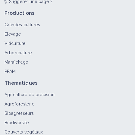
Suggérer une page ?
La trufficulture au service de
Productions
l'agroécologie !
Vidéo
Grandes cultures
Élevage
Viticulture
DIRECT - Les Assises de
l'Agroécologie en Médoc
Arboriculture
Vidéo
Maraîchage
PPAM
La truffe fait mouche !
Thématiques
Vidéo
Agriculture de précision
Agroforesterie
Bioagresseurs
La trogne & le vieil arbre, sources de
vie
Biodiversité
Vidéo
Couverts végétaux