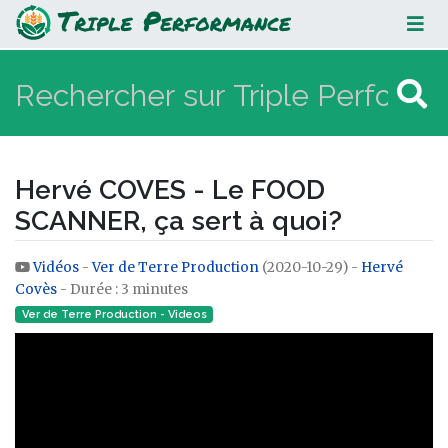
Hervé COVES - Le FOOD SCANNER,
ça sert à quoi?
Hervé COVES - Le FOOD
SCANNER, ça sert à quoi?
Vidéos
-
Ver de Terre Production
(2020-10-29) -
Hervé
Aller à :
navigation
,
rechercher
Covès
- Durée : 3 minutes
Ver de Terre Production - Videos