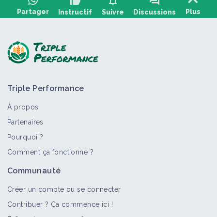
thumb_up
notifications
forum
Partager
Plus
Instructif
Suivre
Discussions
Poser une question, partager un retour :
Triple Performance
À propos
Partenaires
Pourquoi ?
>
Tout
Structure
Vidéo
Personne
Comment ça fonctionne ?
Ver de Terre Production
Communauté
Structure
Créer un compte ou se connecter
Contribuer ? Ça commence ici !