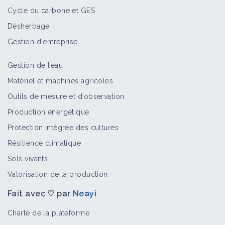
Cycle du carbone et GES
Désherbage
Les passages de la fécondité -
Paysage in Marciac 2020
Gestion d'entreprise
Vidéo
Gestion de l’eau
Matériel et machines agricoles
Le houblon agroécologique ! Ep.2/3,
Outils de mesure et d’observation
avec Alain Canet & Hervé Coves
Vidéo
Production énergétique
Protection intégrée des cultures
Résilience climatique
Le houblon agroécologique ! Ep.3/3,
avec Alain Canet & Hervé Coves
Sols vivants
Vidéo
Valorisation de la production
Fait avec ♡ par
Neayi
Biodiversité à l’échelle de la
Charte de la plateforme
commune Hervé Coves - Paysage in