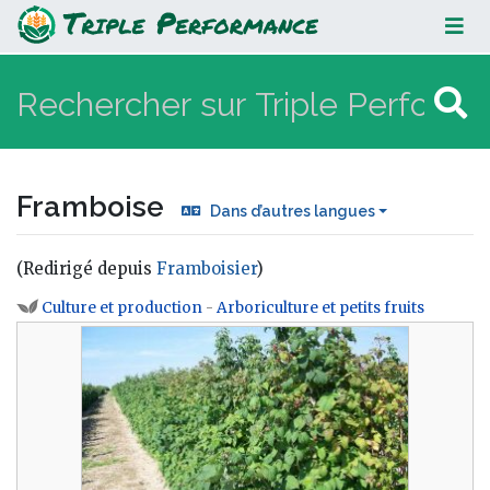
Framboise
Framboise
Dans d’autres langues
(Redirigé depuis
Framboisier
)
Aller à :
navigation
,
rechercher
Culture et production
-
Arboriculture et petits fruits