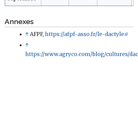
Annexes
↑
AFPF,
https://afpf-asso.fr/le-dactyle
↑
https://www.agryco.com/blog/cultures/dac