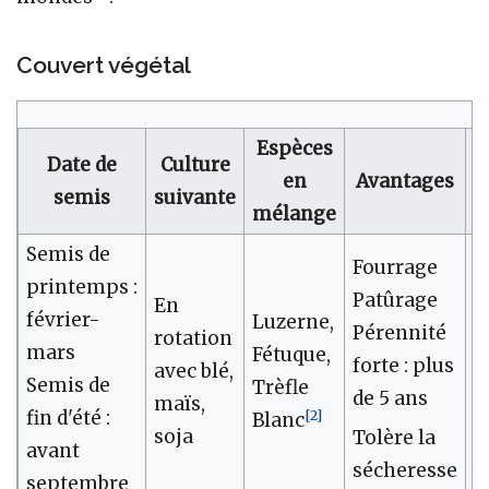
Couvert végétal
Espèces
Date de
Culture
en
Avantages
I
semis
suivante
mélange
Semis de
Fourrage
G
printemps :
Patûrage
p
En
février-
Luzerne,
Pérennité
V
rotation
mars
Fétuque,
forte : plus
d
avec blé,
Semis de
Trèfle
de 5 ans
l
maïs,
[
2
]
fin d'été :
Blanc
soja
Tolère la
S
avant
sécheresse
f
septembre