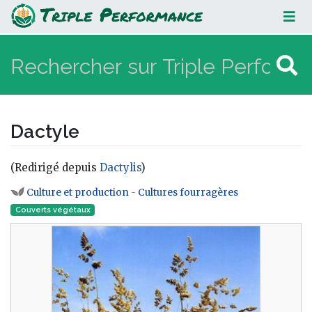
Dactyle
Dactyle
(Redirigé depuis
Dactylis
)
Aller à :
navigation
,
rechercher
Culture et production
-
Cultures fourragères
Couverts végétaux