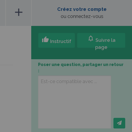
add
Créez votre compte
ou connectez-vous
notifications
thumb_up
Suivre la
Instructif
page
Poser une question, partager un retour
: