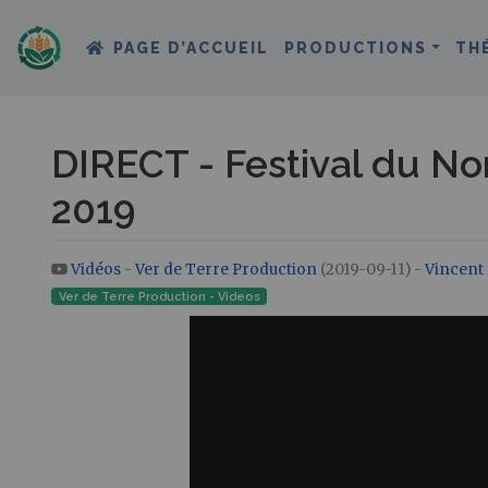
PAGE D’ACCUEIL
PRODUCTIONS
TH
DIRECT - Festival du No
2019
Vidéos
-
Ver de Terre Production
(2019-09-11) -
Vincent 
Aller à :
navigation
,
rechercher
Ver de Terre Production - Videos