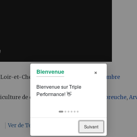
×
Bienvenue
e Loir-et-Cher (par
Vincent Rigal
Pro,
Chambre
riculture de conservation (par
Jérôme Labreuche
,
Ar
n
Ver de Terre Production - Videos
Suivant