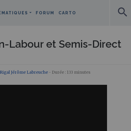
search
ÉMATIQUES
FORUM
CARTO
n-Labour et Semis-Direct
Rigal
Jérôme Labreuche
- Durée : 133 minutes