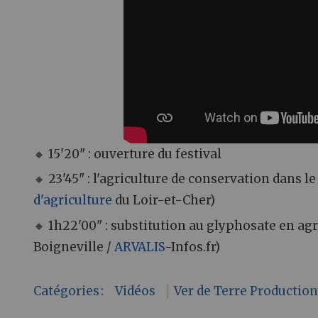
🔸 15'20" : ouverture du festival
🔸 23'45" : l'agriculture de conservation dans l
d'agriculture
du Loir-et-Cher)
🔸 1h22'00" : substitution au glyphosate en ag
Boigneville /
ARVALIS
-Infos.fr)
Catégories
:
Vidéos
Ver de Terre Productio