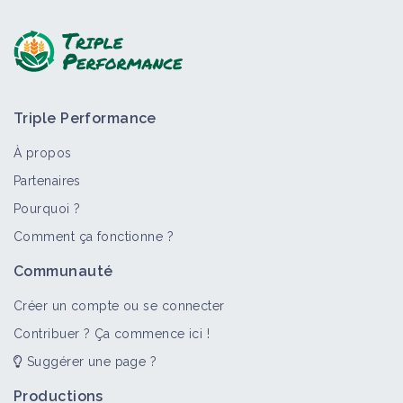
Poser une question, partager un retour :
Triple Performance
À propos
Partenaires
Pourquoi ?
>
Tout
Matériel et équipement
Vidéo
Portail thémat
Comment ça fonctionne ?
Matériel de taille, broyage et
Communauté
entretien
Matériel et équipement
Créer un compte ou se connecter
Contribuer ? Ça commence ici !
Suggérer une page ?
Tailleuse de précision
Matériel et équipement
Productions