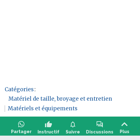
Catégories
:
Matériel de taille, broyage et entretien
Matériels et équipements
thumb_up
notifications
forum
Partager
Plus
Instructif
Suivre
Discussions