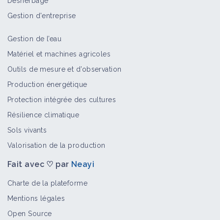
Désherbage
Matériel et équipement
Gestion d'entreprise
Gestion de l’eau
Broyeur tondeuse viticole
Matériel et machines agricoles
Matériel et équipement
Outils de mesure et d’observation
Production énergétique
Protection intégrée des cultures
Broyeur pour bois de tailles
Résilience climatique
Matériel et équipement
Sols vivants
Valorisation de la production
Fait avec ♡ par
Neayi
Andaineur de bois de taille
Matériel et équipement
Charte de la plateforme
Mentions légales
Open Source