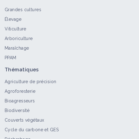
Grandes cultures
Élevage
Rogneuse de souche
Viticulture
Matériel et équipement
Arboriculture
Maraîchage
PPAM
Épareuse
Matériel et équipement
Thématiques
Agriculture de précision
Agroforesterie
Epampreuse viticole
Bioagresseurs
Matériel et équipement
Biodiversité
Couverts végétaux
Cycle du carbone et GES
Broyeur viticole