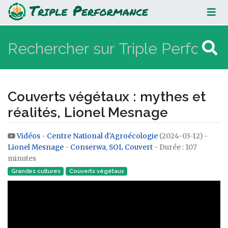
Couverts végétaux : mythes et
réalités, Lionel Mesnage
Couverts végétaux : mythes et
réalités, Lionel Mesnage
Vidéos
-
Centre National d'Agroécologie
(2024-03-12) -
Aller à :
navigation
,
rechercher
Lionel Mesnage
-
Conserwa
,
SOL Couvert
- Durée : 107
minutes
Grandes cultures
Couverts végétaux