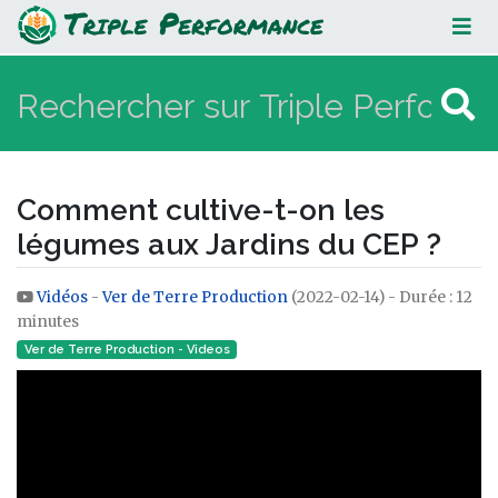
Comment cultive-t-on les légumes
aux Jardins du CEP ?
Comment cultive-t-on les
légumes aux Jardins du CEP ?
Vidéos
-
Ver de Terre Production
(2022-02-14) - Durée : 12
Aller à :
navigation
,
rechercher
minutes
Ver de Terre Production - Videos