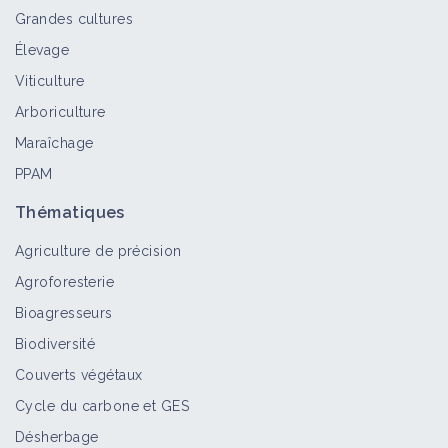
Grandes cultures
Élevage
Machine à bêcher
Viticulture
Matériel et équipement
Arboriculture
Maraîchage
PPAM
Cultivateur à axe horizontal
Matériel et équipement
Thématiques
Agriculture de précision
Agroforesterie
Scalpeur
Bioagresseurs
Matériel et équipement
Biodiversité
Couverts végétaux
Cycle du carbone et GES
Matériel et machines agricoles
Désherbage
Portail thématique