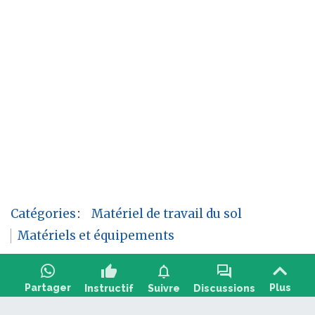
Catégories
:
Matériel de travail du sol
Matériels et équipements
thumb_up
notifications
forum
Partager
Plus
Instructif
Suivre
Discussions
Poser une question, partager un retour :