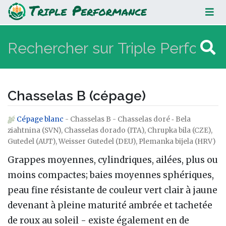
Chasselas B (cépage)
Chasselas B (cépage)
Cépage blanc
- Chasselas B - Chasselas doré ‐ Bela
Aller à :
navigation
,
rechercher
ziahtnina (SVN), Chasselas dorado (ITA), Chrupka bila (CZE),
Gutedel (AUT), Weisser Gutedel (DEU), Plemanka bijela (HRV)
Grappes moyennes, cylindriques, ailées, plus ou
moins compactes; baies moyennes sphériques,
peau fine résistante de couleur vert clair à jaune
devenant à pleine maturité ambrée et tachetée
de roux au soleil - existe également en de