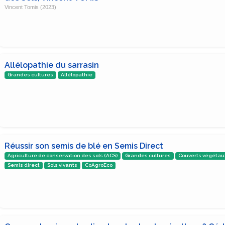
Vincent Tomis (2023)
Allélopathie du sarrasin
Grandes cultures
Allélopathie
Réussir son semis de blé en Semis Direct
Agriculture de conservation des sols (ACS)
Grandes cultures
Couverts végétau
Semis direct
Sols vivants
CoAgroEco