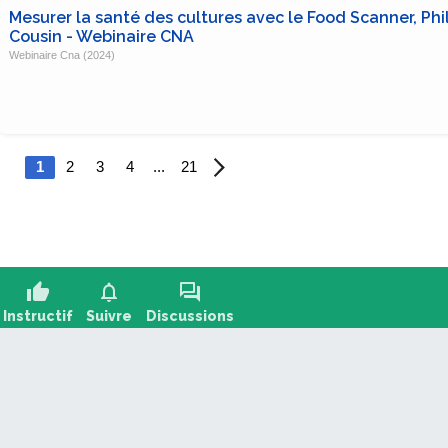
Mesurer la santé des cultures avec le Food Scanner, Phi
Cousin - Webinaire CNA
Webinaire Cna (2024)
1
2
3
4
...
21
thumb_up
notifications
forum
Instructif
Suivre
Discussions
oser une question, partager un retour :
+2