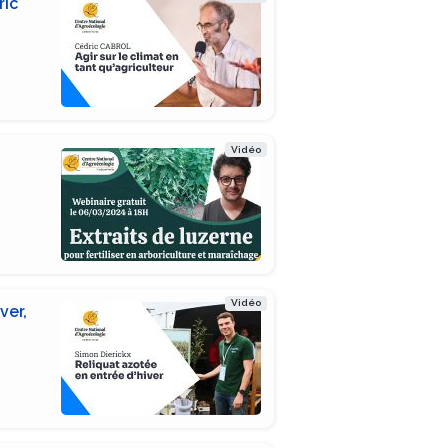
ric
Vidéo
Vidéo
ver,