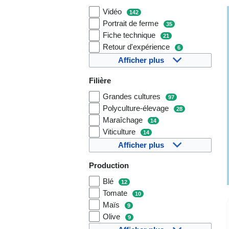
Vidéo
142
Portrait de ferme
35
Fiche technique
21
Retour d'expérience
6
Afficher plus
Filière
Grandes cultures
97
Polyculture-élevage
28
Maraîchage
14
Viticulture
14
Afficher plus
Production
Blé
12
Tomate
10
Maïs
9
Olive
9