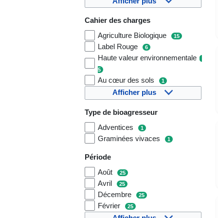
Afficher plus
Cahier des charges
Agriculture Biologique
15
Label Rouge
6
Haute valeur environnementale
5
Au cœur des sols
1
Afficher plus
Type de bioagresseur
Adventices
1
Graminées vivaces
1
Période
Août
25
Avril
25
Décembre
25
Février
25