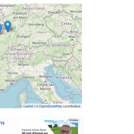
Leaflet
| ©
OpenStreetMap
contributors
Vidéo
ns