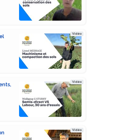
Vidéo
el
Vidéo
ents,
Vidéo
on