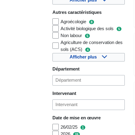
Afficher plus
Autres caractéristiques
Agroécologie
8
Activité biologique des sols
5
Non labour
5
Agriculture de conservation des
sols (ACS)
4
Afficher plus
Département
Intervenant
Date de mise en œuvre
26/02/25
1
2026
28