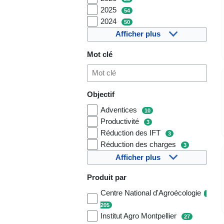
2025
54
2024
50
Afficher plus
Mot clé
Objectif
Adventices
10
Productivité
3
Réduction des IFT
3
Réduction des charges
3
Afficher plus
Produit par
Centre National d'Agroécologie
205
Institut Agro Montpellier
27