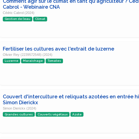
Comment agir sur le climat en tant qu'agriculteur ? Céd
Cabrol - Webinaire CNA
Cédric Cabrol (2024)
Gestion de l’eau
Climat
Fertiliser les cultures avec l'extrait de luzerne
Olivier Rey (2239572548) (2024)
Luzerne
Maraîchage
Tomates
Couvert d'interculture et reliquats azotées en entrée hi
Simon Dierickx
Simon Dierickx (2024)
Grandes cultures
Couverts végétaux
Azote