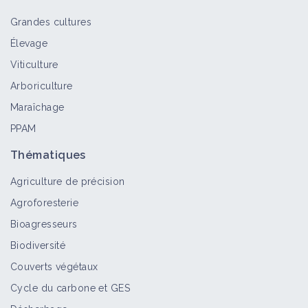
Grandes cultures
Élevage
Tracteur entre 100 et 200 ch
Viticulture
Matériel et équipement
Arboriculture
Maraîchage
PPAM
Tracteur 300 ch et +
Matériel et équipement
Thématiques
Agriculture de précision
Agroforesterie
Enjambeur
Bioagresseurs
Matériel et équipement
Biodiversité
Couverts végétaux
Cycle du carbone et GES
Le fabuleux travail des vers de terre,