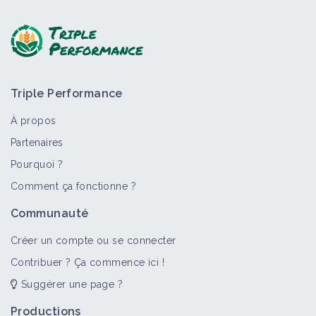
Poser une question, partager un retour :
Triple Performance
À propos
Partenaires
Pourquoi ?
>
Tout
Matériel et équipement
Vidéo
Fiche techniqu
Comment ça fonctionne ?
Tracteur moins de 100 ch
Communauté
Matériel et équipement
Créer un compte ou se connecter
Contribuer ? Ça commence ici !
Suggérer une page ?
Tracteur entre 200 et 300 ch
Matériel et équipement
Productions