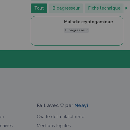
>
Tout
Bioagresseur
Fiche technique
Maladie cryptogamique
Bioagresseur
Fait avec ♡ par
Neayi
au
Charte de la plateforme
achines
Mentions légales