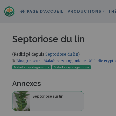
PAGE D’ACCUEIL
PRODUCTIONS
TH
Septoriose du lin
(Redirigé depuis
Septoriose du lin
)
Bioagresseur
-
Maladie cryptogamique
-
Maladie crypt
Aller à :
navigation
,
rechercher
Maladie cryptogamique
Maladie cryptogamique‎
Annexes
Septoriose sur lin