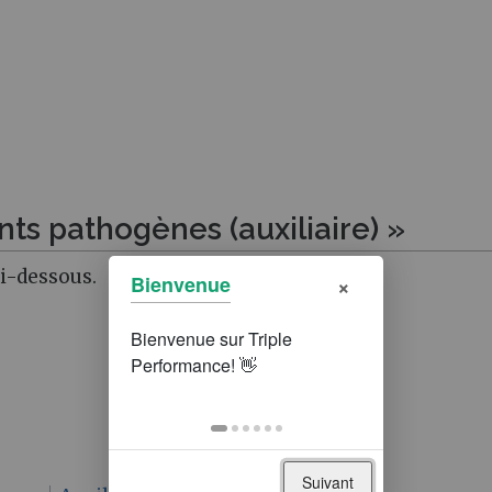
ts pathogènes (auxiliaire) »
ci-dessous.
×
Bienvenue
Suivant