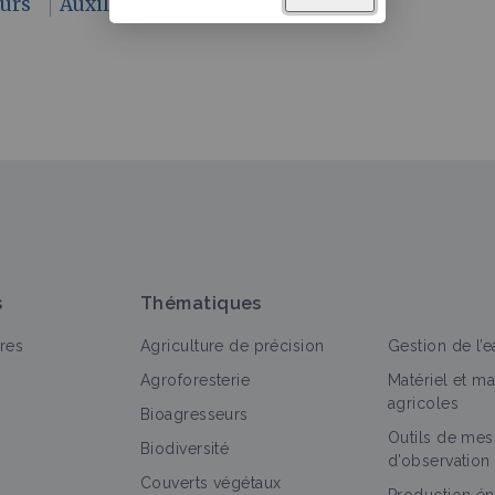
eurs
Auxiliaires
s
Thématiques
res
Agriculture de précision
Gestion de l’e
Agroforesterie
Matériel et m
agricoles
Bioagresseurs
Outils de mes
Biodiversité
d’observation
Couverts végétaux