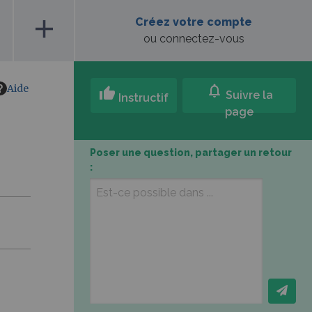
add
Créez votre compte
ou connectez-vous
Aide
notifications
thumb_up
Suivre la
Instructif
page
Poser une question, partager un retour
: