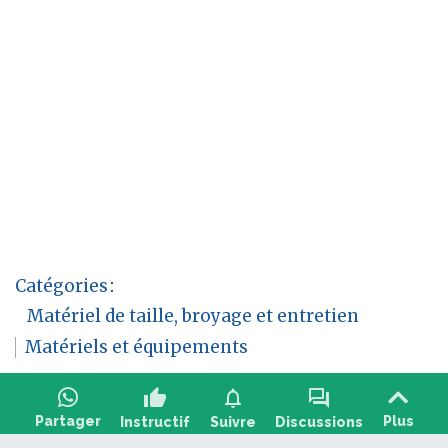
Catégories
:
Matériel de taille, broyage et entretien
Matériels et équipements
thumb_up
notifications
forum
Partager
Plus
Instructif
Suivre
Discussions