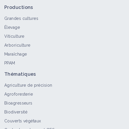
récupérateurs
Productions
Matériel et équipement
Grandes cultures
Élevage
Désherbeur thermique
Viticulture
Matériel et équipement
Arboriculture
Maraîchage
PPAM
Matériel désinfection vapeur
Thématiques
Matériel et équipement
Agriculture de précision
Agroforesterie
Souleveuse à plastiques
Bioagresseurs
Matériel et équipement
Biodiversité
Couverts végétaux