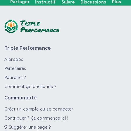
Partager
Plus
Instructif
Suivre
Discussions
Poser une question, partager un retour :
Triple Performance
À propos
Partenaires
Pourquoi ?
>
Tout
Matériel et équipement
Personne
Portail thé
Comment ça fonctionne ?
Matériel spécialisé
Communauté
Matériel et équipement
Créer un compte ou se connecter
Contribuer ? Ça commence ici !
Suggérer une page ?
Pulvérisateur à panneaux