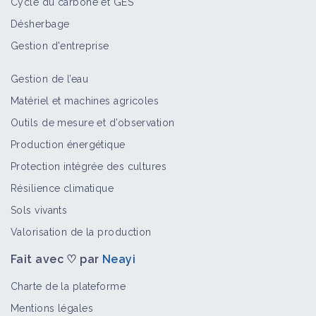
Cycle du carbone et GES
Planteuse à pomme de terre
Désherbage
Matériel et équipement
Gestion d'entreprise
Gestion de l’eau
Effeuilleuse viticole
Matériel et machines agricoles
Matériel et équipement
Outils de mesure et d’observation
Production énergétique
Protection intégrée des cultures
Castreuse à maïs
Résilience climatique
Matériel et équipement
Sols vivants
Valorisation de la production
Fait avec ♡ par
Neayi
Arracheuse de vigne
Matériel et équipement
Charte de la plateforme
Mentions légales