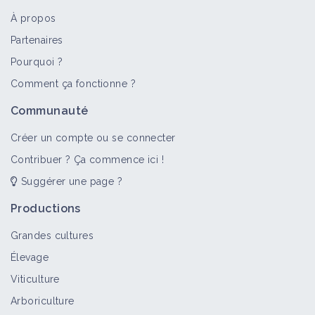
À propos
Partenaires
Pourquoi ?
>
Tout
Matériel et équipement
Personne
Portail thé
Comment ça fonctionne ?
Bineuse à guidage optique
Communauté
Matériel et équipement
Créer un compte ou se connecter
Contribuer ? Ça commence ici !
Suggérer une page ?
Paul-Louis Boivinet Boularan
Personne
Productions
Grandes cultures
Élevage
Matériel et machines agricoles
Viticulture
Portail thématique
Arboriculture