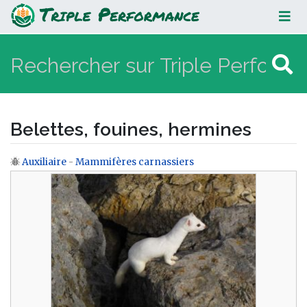
Belettes, fouines, hermines
Belettes, fouines, hermines
Auxiliaire
-
Mammifères carnassiers
Aller à :
navigation
,
rechercher