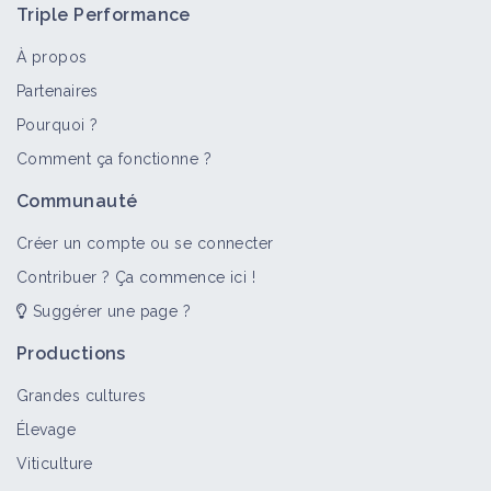
Triple Performance
À propos
Partenaires
Pourquoi ?
>
Tout
Retour d'expérience
Fiche technique
Auxiliaire
Comment ça fonctionne ?
Lutte collective anti-campagnols au
Communauté
sein de la Société Civile Laitière du
Plateau de Combes (Doubs)
Créer un compte ou se connecter
Retour d'expérience
Contribuer ? Ça commence ici !
Suggérer une page ?
Lutter contre les campagnols par la
mise en place d'un grillage
Productions
d'exclusion ou de protection
Fiche technique
Grandes cultures
Élevage
Gestion des maladies et des
Viticulture
ravageurs en maraîchage