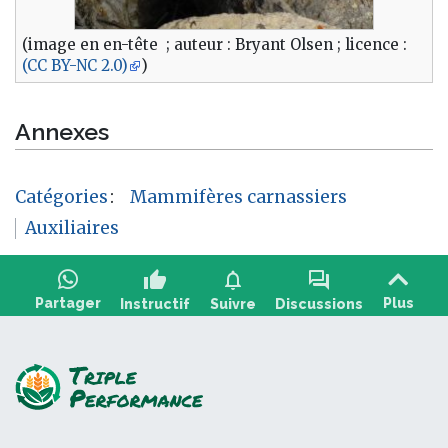
(image en en-tête ; auteur : Bryant Olsen ; licence :
(CC BY-NC 2.0)
)
Annexes
Catégories
:
Mammifères carnassiers
Auxiliaires
thumb_up
notifications
forum
Partager
Plus
Instructif
Suivre
Discussions
Poser une question, partager un retour :