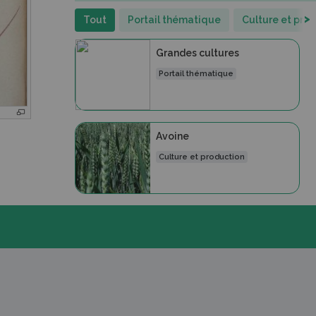
>
Tout
Portail thématique
Culture et pro
Grandes cultures
Portail thématique
Avoine
Culture et production