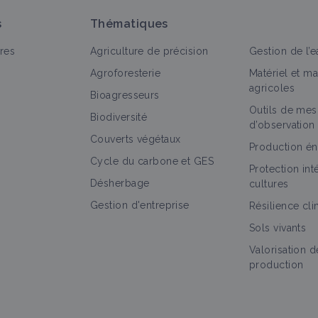
s
Thématiques
res
Agriculture de précision
Gestion de l’e
Agroforesterie
Matériel et m
agricoles
Bioagresseurs
Outils de mes
out
Portail thématique
Culture et production
Fiche t
Biodiversité
d’observation
Couverts végétaux
Grandes cultures
Production én
Cycle du carbone et GES
Portail thématique
Protection in
Désherbage
cultures
Gestion d'entreprise
Résilience cl
Sols vivants
Avoine
Valorisation d
Culture et production
production