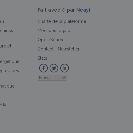
Fait avec ♡ par
Neayi
au
Charte de la plateforme
achines
Mentions légales
Open Source
ure et
>
echnique
Vidéo
Portrait de ferme
Retour d'expérience
Contact
-
Newsletter
Stats
ergétique
tégrée des
imatique
e la