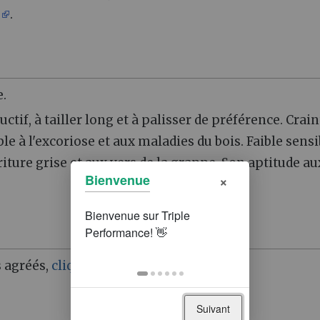
1
.
.
ctif, à tailler long et à palisser de préférence. Crain
e à l'excoriose et aux maladies du bois. Faible sensi
rriture grise et aux vers de la grappe. Son aptitude au
×
Bienvenue
s agréés,
cliquez ici
!
Suivant