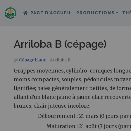
PAGE D’ACCUEIL
PRODUCTIONS
TH
Arriloba B (cépage)
Cépage blanc
- Arriloba B
Aller à :
navigation
,
rechercher
Grappes moyennes, cylindro-coniques longues,
moins compactes, souples, pédoncules moyens
lignifiée; baies généralement petites, de form
allant d'un blanc jaune à jaune clair recouvert
brunes, chair juteuse incolore.
Débourrement : 21 mars (0 jours par 
Maturation : 21 août (7 jours (par