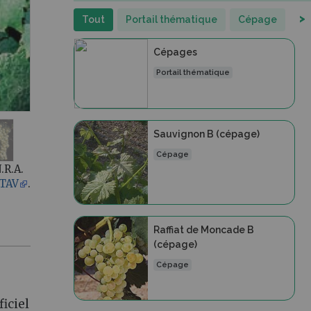
>
Tout
Portail thématique
Cépage
Cépages
Portail thématique
Sauvignon B (cépage)
Cépage
.R.A.
TAV
.
Raffiat de Moncade B
(cépage)
Cépage
iciel