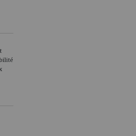
t
bilité
x