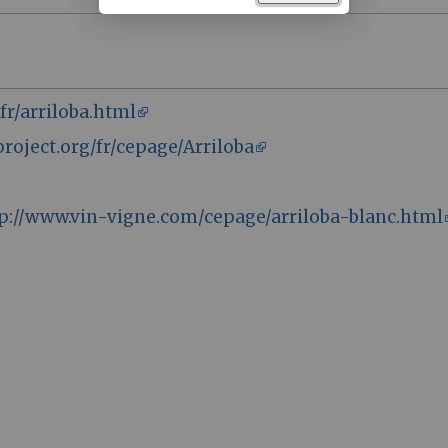
fr/arriloba.html
roject.org/fr/cepage/Arriloba
p://www.vin-vigne.com/cepage/arriloba-blanc.html