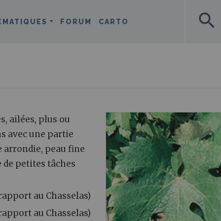
search
ÉMATIQUES
FORUM
CARTO
 ailées, plus ou
 avec une partie
e arrondie, peau fine
e de petites tâches
rapport au Chasselas)
 rapport au Chasselas)