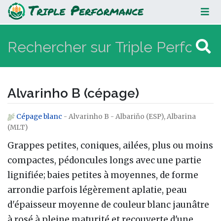
Alvarinho B (cépage)
Alvarinho B (cépage)
Cépage blanc
- Alvarinho B - Albariňo (ESP), Albarina
Aller à :
navigation
,
rechercher
(MLT)
Grappes petites, coniques, ailées, plus ou moins
compactes, pédoncules longs avec une partie
lignifiée; baies petites à moyennes, de forme
arrondie parfois légèrement aplatie, peau
d'épaisseur moyenne de couleur blanc jaunâtre
à rosé à pleine maturité et recouverte d'une