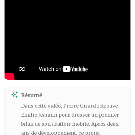
auto_awesome
Résumé
Dans cette vidéo, Pierre Girard retrouve
Emilie Jeannin pour dresser un premier
bilan de son abattoir mobile. Après deux
ans de développement, ce projet