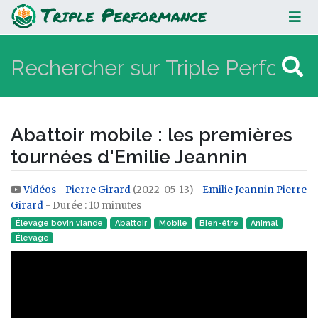
Abattoir mobile : les premières
tournées d'Emilie Jeannin
Abattoir mobile : les premières
tournées d'Emilie Jeannin
Vidéos
-
Pierre Girard
(2022-05-13) -
Emilie Jeannin
Pierre
Aller à :
navigation
,
rechercher
Girard
- Durée : 10 minutes
Élevage bovin viande
Abattoir
Mobile
Bien-être
Animal
Élevage