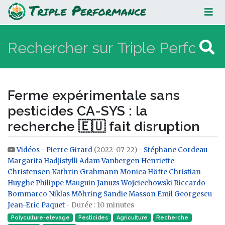
Ferme expérimentale sans
pesticides CA-SYS : la recherche
🇪🇺 fait disruption
Ferme expérimentale sans
pesticides CA-SYS : la
recherche 🇪🇺 fait disruption
Vidéos
-
Pierre Girard
(2022-07-22) -
Stéphane Cordeau
Aller à :
navigation
,
rechercher
Margarita Hadjistylli
Adam Vanbergen
Henriette
Christensen
Kathrin Grahmann
Monica Höfte
Christian
Huyghe
Philippe Mauguin
Januzs Wojciechowski
Riccardo
Bommarco
Niklas Möhring
Sandie Masson
Emil Georgescu
Jean-Eric Paquet
- Durée : 10 minutes
Polyculture-élevage
Pesticides
Agriculture
Recherche