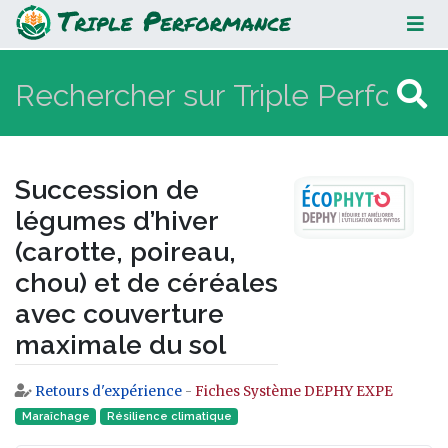
Succession de légumes d’hiver
(carotte, poireau, chou) et de
céréales avec couverture
maximale du sol
Succession de
légumes d’hiver
(carotte, poireau,
chou) et de céréales
avec couverture
maximale du sol
Retours d'expérience
-
Fiches Système DEPHY EXPE
Aller à :
navigation
,
rechercher
Maraîchage
Résilience climatique