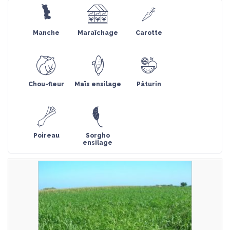
Manche
Maraîchage
Carotte
Chou-fleur
Maïs ensilage
Pâturin
Poireau
Sorgho
ensilage