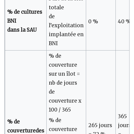
totale
% de cultures
de
BNI
0 %
40 %
l’exploitation
dans la SAU
implantée en
BNI
% de
couverture
sur un îlot =
nb de jours
de
couverture x
100 / 365
365
% de
% de
265 jours
jours
couverture
couverturedes