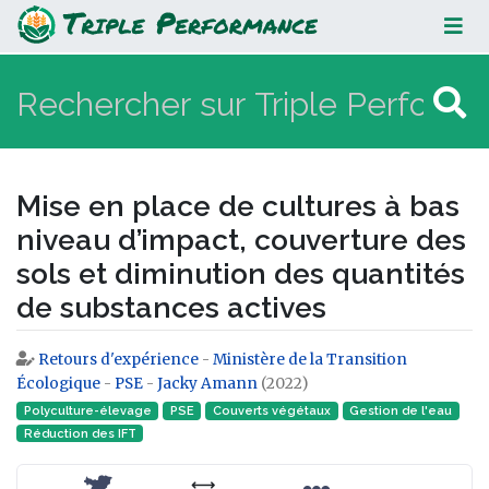
Mise en place de cultures à bas
niveau d’impact, couverture des
sols et diminution des quantités de
substances actives
Mise en place de cultures à bas
niveau d’impact, couverture des
sols et diminution des quantités
de substances actives
Retours d'expérience
-
Ministère de la Transition
Aller à :
navigation
,
rechercher
Écologique
-
PSE
-
Jacky Amann
(2022)
Polyculture-élevage
PSE
Couverts végétaux
Gestion de l'eau
Réduction des IFT