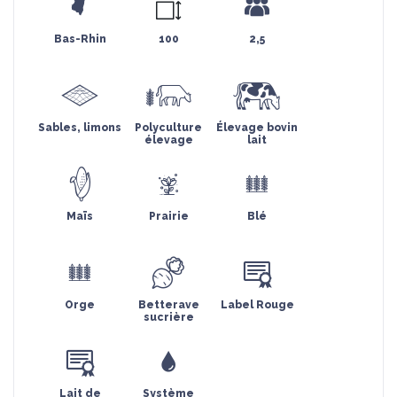
Bas-Rhin
100
2,5
Sables, limons
Polyculture
Élevage bovin
élevage
lait
Maïs
Prairie
Blé
Orge
Betterave
Label Rouge
sucrière
Lait de
Système