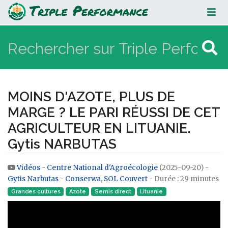
MOINS D'AZOTE, PLUS DE MARGE ?
LE PARI RÉUSSI DE CET
AGRICULTEUR EN LITUANIE. Gytis
NARBUTAS
MOINS D'AZOTE, PLUS DE
MARGE ? LE PARI RÉUSSI DE CET
AGRICULTEUR EN LITUANIE.
Gytis NARBUTAS
Vidéos
-
Centre National d'Agroécologie
(2025-09-20) -
Aller à :
navigation
,
rechercher
Gytis Narbutas
-
Conserwa
,
SOL Couvert
- Durée : 29 minutes
Grandes cultures
Azote
Semis direct
Lituanie