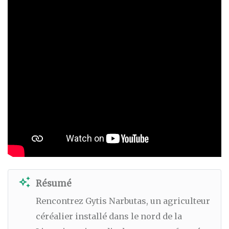
auto_awesome
Résumé
Rencontrez Gytis Narbutas, un agriculteur
céréalier installé dans le nord de la