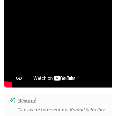
auto_awesome
Résumé
Dans cette intervention,
Konrad Schreiber