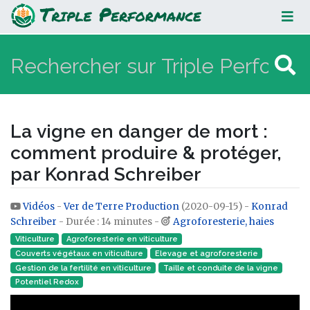
La vigne en danger de mort :
comment produire & protéger, par
Konrad Schreiber
La vigne en danger de mort :
comment produire & protéger,
par Konrad Schreiber
Vidéos
-
Ver de Terre Production
(2020-09-15) -
Konrad
Aller à :
navigation
,
rechercher
Schreiber
- Durée : 14 minutes -
Agroforesterie, haies
Viticulture
Agroforesterie en viticulture
Couverts végétaux en viticulture
Elevage et agroforesterie
Gestion de la fertilité en viticulture
Taille et conduite de la vigne
Potentiel Redox