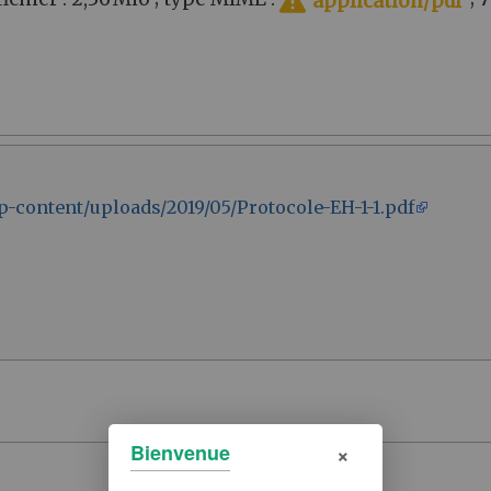
application/pdf
p-content/uploads/2019/05/Protocole-EH-1-1.pdf
×
Bienvenue