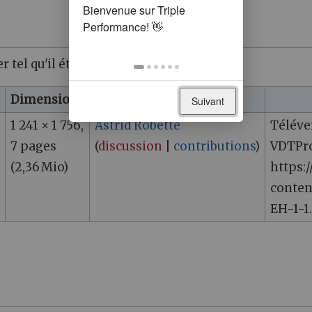
r tel qu'il était à ce moment-là.
Dimensions
Utilisateur
Suivant
1 241 × 1 756,
Astrid Robette
Téléve
7 pages
(
discussion
|
contributions
)
VDTPro
(2,36 Mio)
https:
conten
EH-1-1