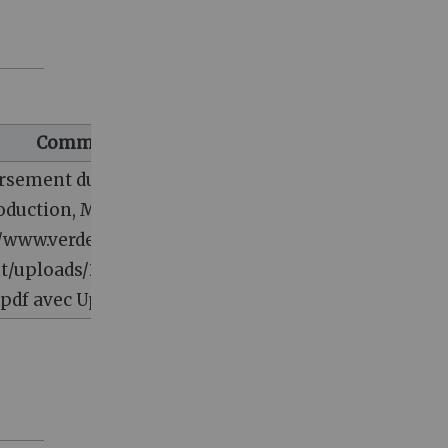
Commentaire
rsement du travail de
duction, MSV, PADV sur
//www.verdeterreprod.fr/wp-
t/uploads/2019/05/Protocole-
.pdf avec UploadWizard