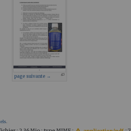
page suivante →
xels
.
u fichier : 2,36 Mio ; type MIME :
; 7