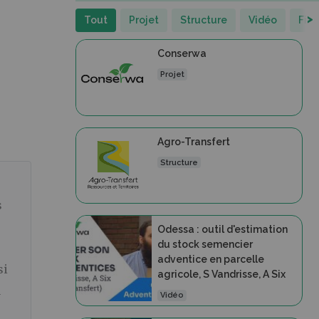
>
Tout
Projet
Structure
Vidéo
Fic
Conserwa
Projet
Agro-Transfert
Structure
s
Odessa : outil d'estimation
du stock semencier
adventice en parcelle
si
agricole, S Vandrisse, A Six
a
Vidéo