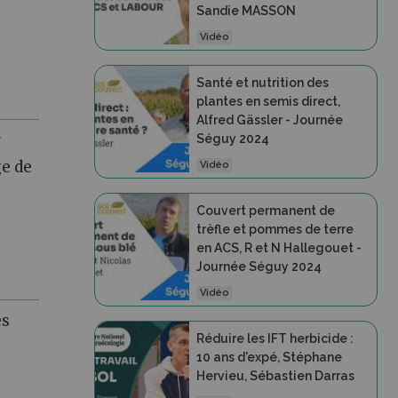
Sandie MASSON
Vidéo
Santé et nutrition des
plantes en semis direct,
Alfred Gässler - Journée
r
Séguy 2024
ge de
Vidéo
Couvert permanent de
trèfle et pommes de terre
en ACS, R et N Hallegouet -
Journée Séguy 2024
Vidéo
es
Réduire les IFT herbicide :
10 ans d'expé, Stéphane
Hervieu, Sébastien Darras