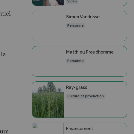
Vidéo
ntiel
Simon Vandrisse
Personne
Matthieu Preudhomme
 la
Personne
Ray-grass
Culture et production
Financement
eure