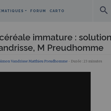
search
ÉMATIQUES
FORUM
CARTO
céréale immature : solutio
 Vandrisse, M Preudhomme
Simon Vandrisse
Matthieu Preudhomme
- Durée : 23 minutes