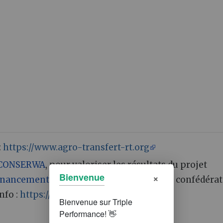
:
https://www.agro-transfert-rt.org
CONSERWA
, pour valoriser les résultats du projet
×
Bienvenue
inancement
de l’Union Européenne, de la confédéra
nfo :
https://conserwa.eu/