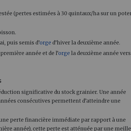
estée (pertes estimées à 30 quintaux/ha sur un pote
oisson.
i, puis semis d’
orge
d’hiver la deuxième année.
 première année et de l’
orge
la deuxième année vers
s
duction significative du stock grainier. Une année
x années consécutives permettent d’atteindre une
 une perte financière immédiate par rapport à une
mière année), cette perte est atténuée par une meill