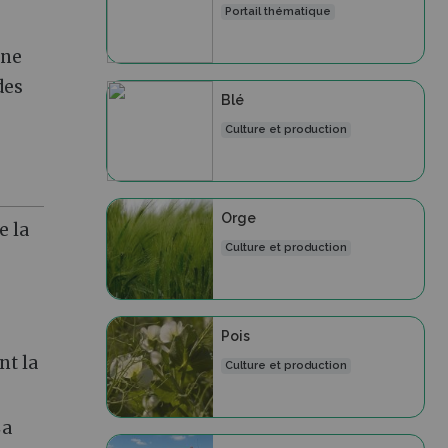
Portail thématique
 ne
des
Blé
Culture et production
Orge
e la
Culture et production
Pois
nt la
Culture et production
La