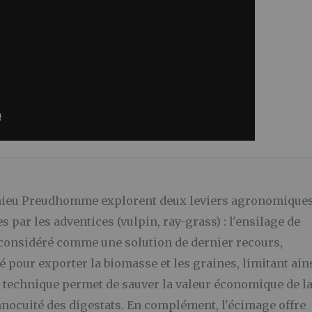
tthieu Preudhomme explorent deux leviers agronomique
 par les adventices (vulpin, ray-grass) : l'ensilage de
, considéré comme une solution de dernier recours,
té pour exporter la biomasse et les graines, limitant ain
e technique permet de sauver la valeur économique de l
innocuité des digestats. En complément, l'écimage offre