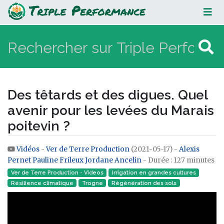
Des têtards et des digues. Quel
avenir pour les levées du Marais
poitevin ?
Des têtards et des digues. Quel
avenir pour les levées du Marais
poitevin ?
Vidéos
-
Ver de Terre Production
(2021-05-17) -
Alexis
Aller à :
navigation
,
rechercher
Pernet
Pauline Frileux
Jordane Ancelin
- Durée : 127 minutes
Ver de Terre Production - Videos
Irrigation en grandes cultures
Résilience climatique
Trogne
Régénération des sols