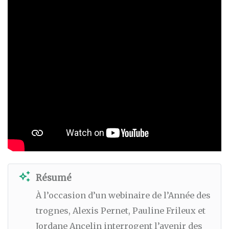
auto_awesome
Résumé
À l’occasion d’un webinaire de l’Année des
trognes, Alexis Pernet, Pauline Frileux et
Jordane Ancelin interrogent l’avenir des