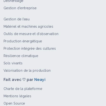
Désherbage
Edouard Stalin & Vincent Levavasseur
Gestion d'entreprise
Vidéo
Gestion de l’eau
DIRECT - Journée Agroécologie au
Matériel et machines agricoles
Salon de l'Agriculture
Outils de mesure et d’observation
Vidéo
Production énergétique
Protection intégrée des cultures
La Ferme de la mare des Rufaux
Résilience climatique
Portrait de ferme
Sols vivants
Valorisation de la production
Fait avec ♡ par
Neayi
Potagers et Compagnie - Ferme St
Charte de la plateforme
Georges
Mentions légales
Portrait de ferme
Open Source