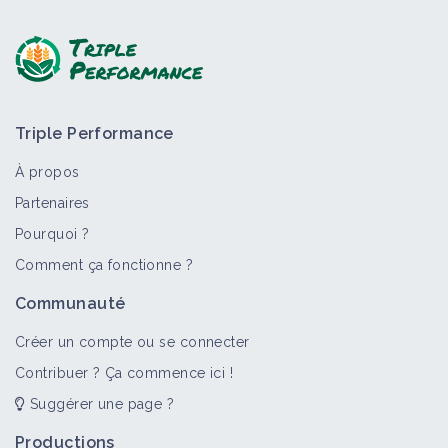
Poser une question, partager un retour :
Triple Performance
À propos
Partenaires
Pourquoi ?
>
Tout
Portail thématique
Vidéo
Portrait de ferme
Comment ça fonctionne ?
Maraîchage
Communauté
Portail thématique
Créer un compte ou se connecter
Contribuer ? Ça commence ici !
Suggérer une page ?
Verger maraîcher
Portail thématique
Productions