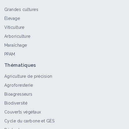
Grandes cultures
Élevage
Portrait de ferme - La Mare des
Viticulture
Rufaux (27) - Edouard Stalun - 2017
Arboriculture
Vidéo
Maraîchage
PPAM
Edouard Stalin, maraîcher à la ferme
de la Mare des Rufaux
Thématiques
Vidéo
Agriculture de précision
Agroforesterie
Choix des investissements à
Bioagresseurs
l'installation - Retour d'expérience
Biodiversité
d'Edouard Stalin
Couverts végétaux
Vidéo
Cycle du carbone et GES
Verger maraicher en sol vivant,