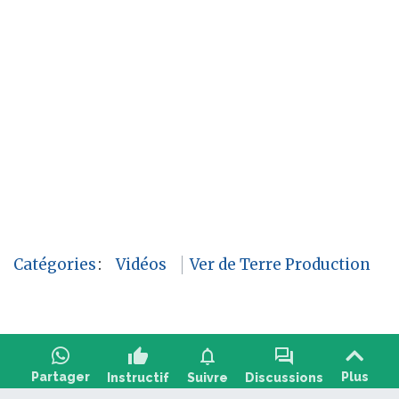
Catégories
:
Vidéos
Ver de Terre Production
thumb_up
notifications
forum
Partager
Plus
Instructif
Suivre
Discussions