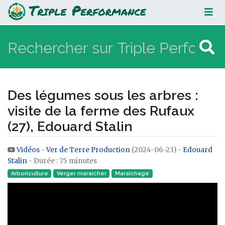
Des légumes sous les arbres : visite
de la ferme des Rufaux (27),
Edouard Stalin
Des légumes sous les arbres :
visite de la ferme des Rufaux
(27), Edouard Stalin
Vidéos
-
Ver de Terre Production
(2024-06-23) -
Edouard
Aller à :
navigation
,
rechercher
Stalin
- Durée : 75 minutes
Arboriculture
Verger maraicher
Maraîchage