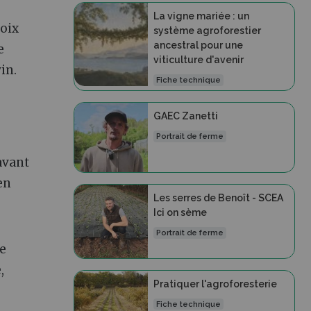
La vigne mariée : un
hoix
système agroforestier
ancestral pour une
e
viticulture d'avenir
in.
Fiche technique
GAEC Zanetti
Portrait de ferme
avant
en
Les serres de Benoît - SCEA
Ici on sème
Portrait de ferme
re
,
Pratiquer l'agroforesterie
Fiche technique