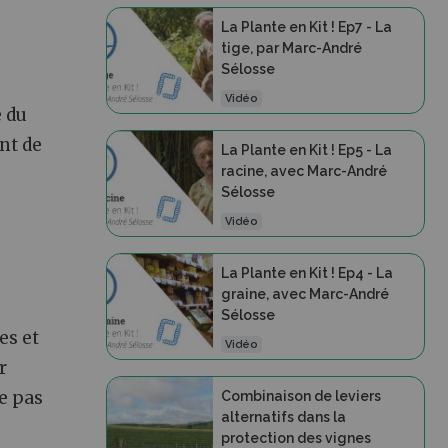
La Plante en Kit ! Ep7 - La
tige, par Marc-André
Sélosse
Vidéo
e du
nt de
La Plante en Kit ! Ep5 - La
racine, avec Marc-André
Sélosse
Vidéo
La Plante en Kit ! Ep4 - La
graine, avec Marc-André
Sélosse
res et
Vidéo
r
ne pas
Combinaison de leviers
alternatifs dans la
protection des vignes