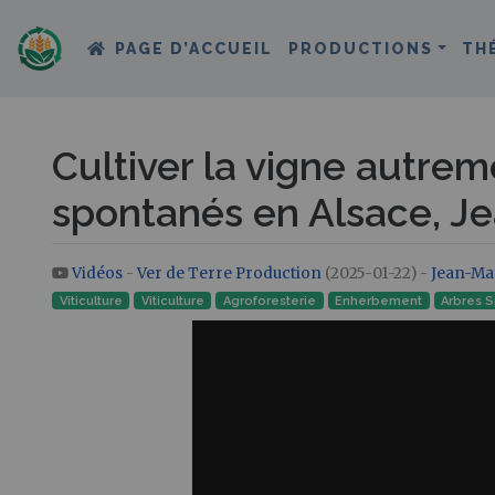
PAGE D’ACCUEIL
PRODUCTIONS
TH
Cultiver la vigne autre
spontanés en Alsace, J
Vidéos
-
Ver de Terre Production
(2025-01-22) -
Jean-Ma
Aller à :
navigation
,
rechercher
Viticulture
Viticulture
Agroforesterie
Enherbement
Arbres 