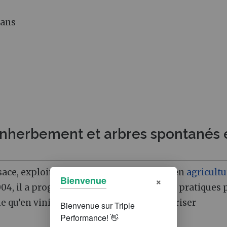
 ans
nherbement et arbres spontanés 
sace, exploite un domaine de 7 hectares en
agricultu
×
Bienvenue
04, il a progressivement fait évoluer ses pratiques 
e qu’en vinification, en cherchant à favoriser