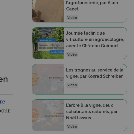
l’agroforesterie, par Alain
Canet
Vidéo
Journée technique
viticulture en agroécologie,
avec le Château Guiraud
Vidéo
Les trognes au service de la
vigne, par Konrad Schreiber
en
Vidéo
re
L’arbre & la vigne, deux
pour
cohabitants naturels, par
Noël Lassus
Vidéo