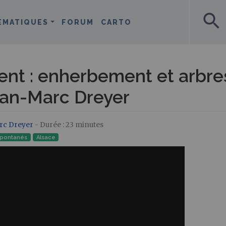
search
ÉMATIQUES
FORUM
CARTO
ment : enherbement et arbre
ean-Marc Dreyer
rc Dreyer
- Durée : 23 minutes
Spontanés
Alsace