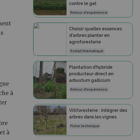
contre le gel
Retour d'expérience
ment
Choisir quelles essences
is
d'arbres planter en
agroforesterie
Portail thématique
Plantation d'hybride
producteur direct en
arbustum gallicum
igne
Retour d'expérience
rche à
ter
Vitiforesterie : intégrer des
arbres dans les vignes
bre
Fiche technique
et à