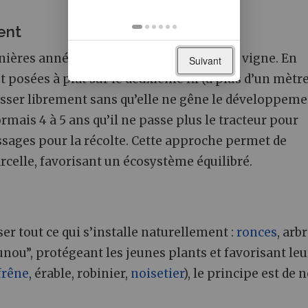
ent
ières années concerne la conduite de la vigne. En
Suivant
 posées à plat sur le deuxième fil (à plus d’un mètr
ousser librement sans qu’elle ne gêne le développeme
sormais 4 à 5 ans qu’il ne passe plus le tracteur pour
assages pour la récolte. Cette approche permet de
arcelle, favorisant un écosystème équilibré.
ser tout ce qui s’installe naturellement :
ronces
, arb
ounou”, protégeant les jeunes plants et favorisant leu
frêne
, érable, robinier,
noisetier
), le principe est de 