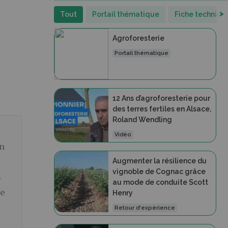
>
Tout
Portail thématique
Fiche techniqu
Agroforesterie
Portail thématique
12 Ans d’agroforesterie pour
des terres fertiles en Alsace,
Roland Wendling
Vidéo
on
Augmenter la résilience du
vignoble de Cognac grâce
s
au mode de conduite Scott
de
Henry
Retour d'expérience