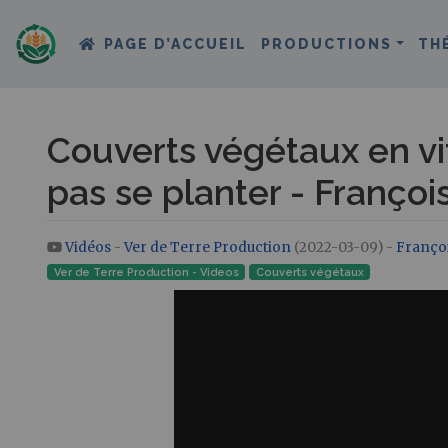
PAGE D’ACCUEIL
PRODUCTIONS
TH
Couverts végétaux en vit
pas se planter - Françoi
Vidéos
-
Ver de Terre Production
(2022-03-09) -
Franço
Aller à :
navigation
,
rechercher
Ver de Terre Production - Videos
Couverts végétaux