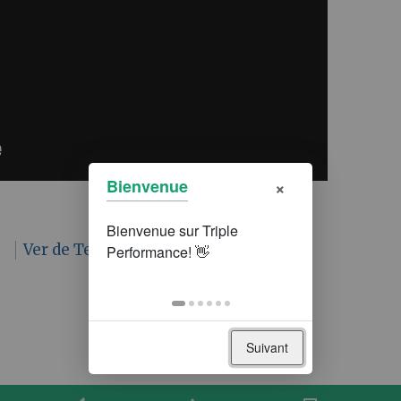
×
Bienvenue
n
Ver de Terre Production - Videos
Suivant