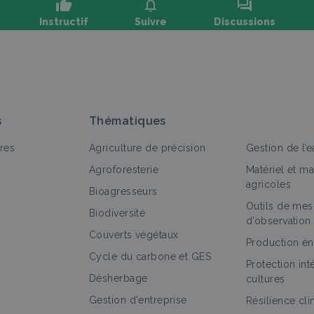
thumb_up
notifications
forum
Instructif
Suivre
Discussions
oser une question, partager un retour :
s
Thématiques
res
Agriculture de précision
Gestion de l’e
Agroforesterie
Matériel et m
agricoles
Bioagresseurs
Outils de mes
out
Portail thématique
Fiche technique
Structure
Biodiversité
d’observation
Couverts végétaux
Couverts végétaux
Production én
Cycle du carbone et GES
Portail thématique
Protection in
Désherbage
cultures
Gestion d'entreprise
Résilience cl