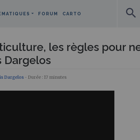
search
ÉMATIQUES
FORUM
CARTO
iculture, les règles pour n
s Dargelos
is Dargelos
- Durée : 17 minutes