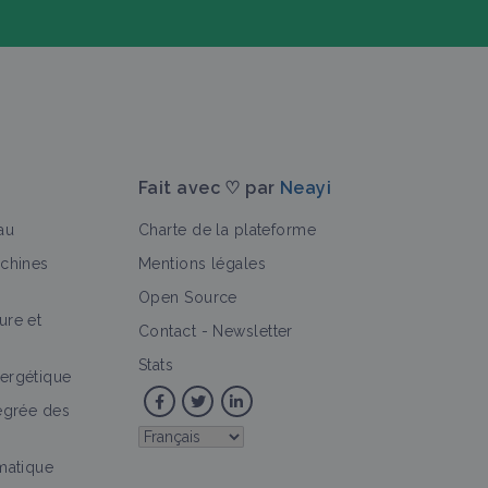
Fait avec ♡ par
Neayi
au
Charte de la plateforme
achines
Mentions légales
Open Source
ure et
>
Vidéo
Personne
Contact
-
Newsletter
Stats
ergétique
tégrée des
imatique