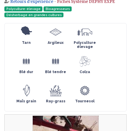
Retours d'expérience
-
Fiches Système DEPHY EXPE
Aller à :
navigation
,
rechercher
Polyculture-élevage
Bioagresseurs
Désherbage en grandes cultures
Tarn
Argileux
Polyculture
élevage
Blé dur
Blé tendre
Colza
Maïs grain
Ray-grass
Tournesol