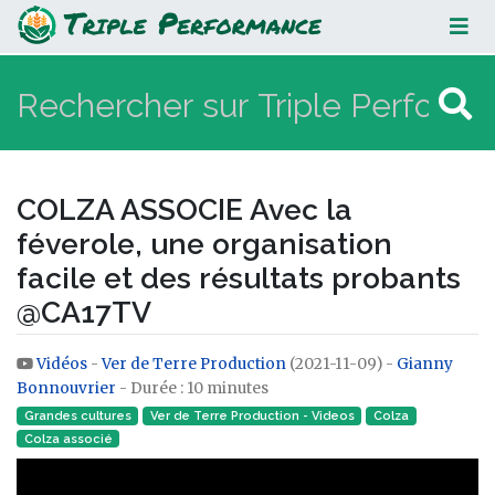
COLZA ASSOCIE Avec la féverole,
une organisation facile et des
résultats probants @CA17TV
COLZA ASSOCIE Avec la
féverole, une organisation
facile et des résultats probants
@CA17TV
Vidéos
-
Ver de Terre Production
(2021-11-09) -
Gianny
Aller à :
navigation
,
rechercher
Bonnouvrier
- Durée : 10 minutes
Grandes cultures
Ver de Terre Production - Videos
Colza
Colza associé