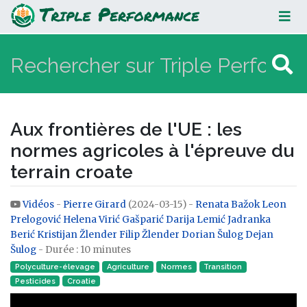
Aux frontières de l'UE : les normes
agricoles à l'épreuve du terrain
croate
Aux frontières de l'UE : les
normes agricoles à l'épreuve du
terrain croate
Vidéos
-
Pierre Girard
(2024-03-15) -
Renata Bažok
Leon
Aller à :
navigation
,
rechercher
Prelogović
Helena Virić Gašparić
Darija Lemić
Jadranka
Berić
Kristijan Žlender
Filip Žlender
Dorian Šulog
Dejan
Šulog
- Durée : 10 minutes
Polyculture-élevage
Agriculture
Normes
Transition
Pesticides
Croatie