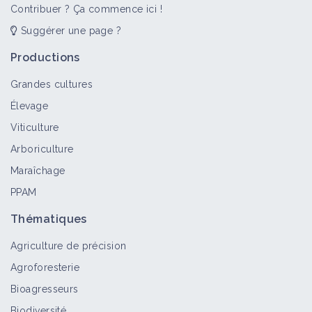
Contribuer ? Ça commence ici !
Suggérer une page ?
J'emmène les élus sur les fermes
Vidéo
Productions
Grandes cultures
Élevage
Colère agricole : des solutions
Viticulture
concrètes ! ft. -
Etienneagriyoutubeurre
Arboriculture
Vidéo
Maraîchage
PPAM
Ferme expérimentale sans pesticides
CA-SYS : la recherche 🇪🇺 fait
Thématiques
disruption
Agriculture de précision
Vidéo
Agroforesterie
Marc vers l'agriculture de
Bioagresseurs
conservation : tout sur sa transition
Biodiversité