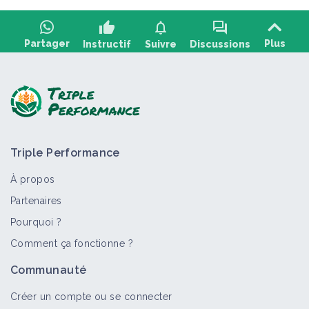
thumb_up
notifications
forum
Partager
Plus
Instructif
Suivre
Discussions
Poser une question, partager un retour :
Triple Performance
À propos
Partenaires
Pourquoi ?
>
Tout
Vidéo
Fiche technique
Personne
Culture e
Comment ça fonctionne ?
Agriculture suisse innovante :
Communauté
l'expérience radicale
Vidéo
Créer un compte ou se connecter