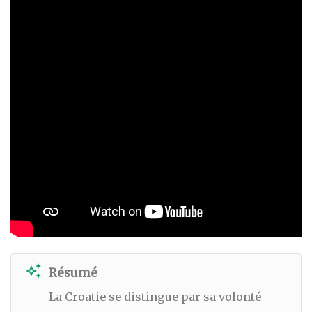
auto_awesome
Résumé
La Croatie se distingue par sa volonté