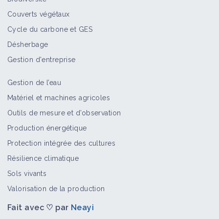
Vidéo
Couverts végétaux
Cycle du carbone et GES
Serre high-tech et sans pesticides
Désherbage
pour tomates
Vidéo
Gestion d'entreprise
Gestion de l’eau
Agriculture sans pesticides : les
Matériel et machines agricoles
grands défis sur le terrain 🇪🇺
Outils de mesure et d’observation
Vidéo
Production énergétique
Protection intégrée des cultures
Micro-organismes en agriculture :
Résilience climatique
nouvelles découvertes 🇪🇺🇩🇰
Sols vivants
Vidéo
Valorisation de la production
Fait avec ♡ par
Neayi
Des insectes remplacent les
pesticides : biocontrôle innovant en