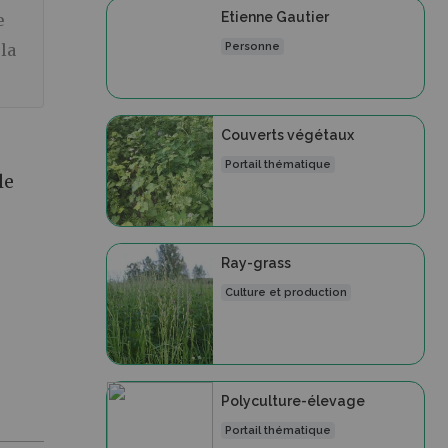
Etienne Gautier
e
 la
Personne
Couverts végétaux
Portail thématique
le
Ray-grass
Culture et production
Polyculture-élevage
Portail thématique