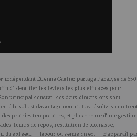
er indépendant Étienne Gautier partage l’analyse de 650
afin d’identifier les leviers les plus efficaces pour
 Son principal constat : ces deux dimensions sont
quand le sol est davantage nourri. Les résultats montren
nt des prairies temporaires, et plus encore d’une gestion
tades, temps de repos, restitution de biomasse,
ail du sol seul — labour ou semis direct — n’apparaît pa