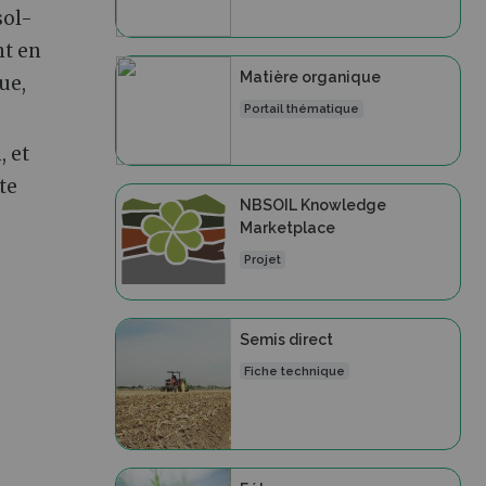
sol-
nt en
Matière organique
ue,
Portail thématique
, et
te
NBSOIL Knowledge
Marketplace
Projet
Semis direct
Fiche technique