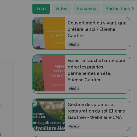
>
Tout
Vidéo
Personne
Portail thémat
Couvert mort ou vivant, que
préfère le sol ? Etienne
Gautier
Vidéo
Essai : la fauche haute pour
gérer les prairies
permanentes en été,
Etienne Gautier
Vidéo
Gestion des prairies et
t
restauration du sol, Etienne
Gauthier - Webinaire CNA
Vidéo
s