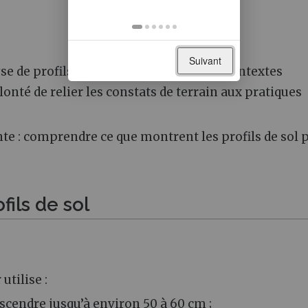
Suivant
yse de profils observés dans différents contextes
onté de relier les constats de terrain aux pratiques
ante : comprendre ce que montrent les profils de sol 
ils de sol
utilise :
cendre jusqu’à environ 50 à 60 cm ;