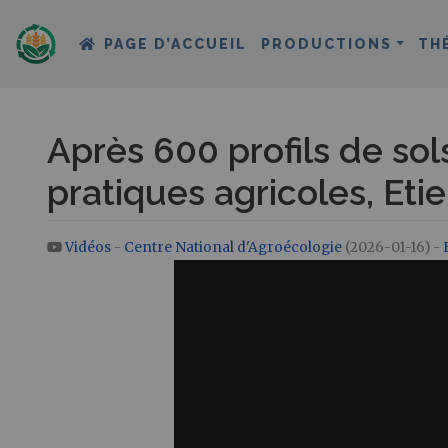
PAGE D’ACCUEIL
PRODUCTIONS
TH
Après 600 profils de sols 
pratiques agricoles, Eti
Vidéos
-
Centre National d'Agroécologie
(2026-01-16) -
Aller à :
navigation
,
rechercher