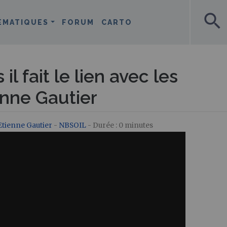
search
ÉMATIQUES
FORUM
CARTO
il fait le lien avec les
enne Gautier
Etienne Gautier
-
NBSOIL
- Durée : 0 minutes