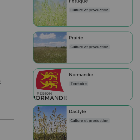
Fétuque
Culture et production
Prairie
Culture et production
Normandie
e
Territoire
Dactyle
Culture et production