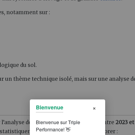
es, notamment sur :
logique du sol.
ur un thème technique isolé, mais sur une analyse d
×
Bienvenue
r l’analyse de
650 profils de sol
réalisés entre
2023 et
et statistiquement significatifs pour améliorer :